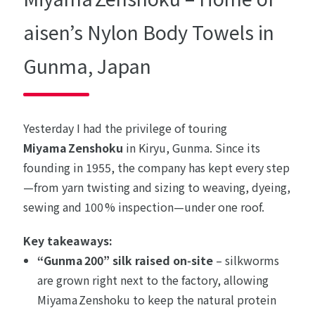
aisen’s Nylon Body Towels in
Gunma, Japan
Yesterday I had the privilege of touring
Miyama Zenshoku
in Kiryu, Gunma. Since its
founding in 1955, the company has kept every step
—from yarn twisting and sizing to weaving, dyeing,
sewing and 100 % inspection—under one roof.
Key takeaways:
“Gunma 200” silk raised on‑site
– silkworms
are grown right next to the factory, allowing
Miyama Zenshoku to keep the natural protein