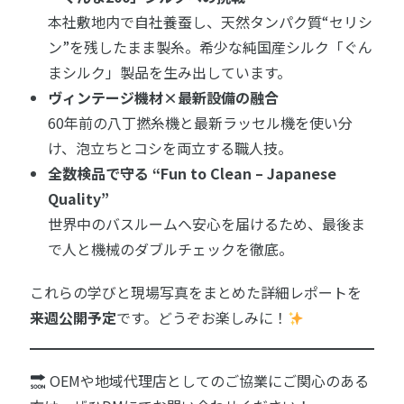
本社敷地内で自社養蚕し、天然タンパク質“セリシ
ン”を残したまま製糸。希少な純国産シルク「ぐん
まシルク」製品を生み出しています。
ヴィンテージ機材×最新設備の融合
60年前の八丁撚糸機と最新ラッセル機を使い分
け、泡立ちとコシを両立する職人技。
全数検品で守る “Fun to Clean – Japanese
Quality”
世界中のバスルームへ安心を届けるため、最後ま
で人と機械のダブルチェックを徹底。
これらの学びと現場写真をまとめた詳細レポートを
来週公開予定
です。どうぞお楽しみに！
OEMや地域代理店としてのご協業にご関心のある