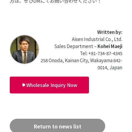
方は、ぜひDMにてお問い合わせください！
Written by:
Aisen Industrial Co., Ltd.
Sales Department –
Kohei Maeji
Tel: +81-734-87-4345
258 Onoda, Kainan City, Wakayama 642-
0014, Japan
Wholesale Inquiry Now
Return to news list