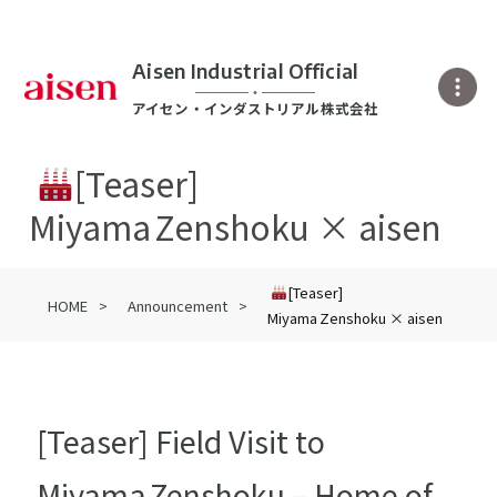
Aisen Industrial Official
アイセン・インダストリアル株式会社
[Teaser]
Miyama Zenshoku × aisen
[Teaser]
HOME
Announcement
Miyama Zenshoku × aisen
[Teaser] Field Visit to
Miyama Zenshoku – Home of