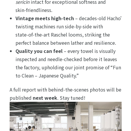
sericin
intact for exceptional softness and
skin‑friendliness.
Vintage meets high‑tech
– decades‑old Hachō
twisting machines run side‑by‑side with
state‑of‑the‑art Raschel looms, striking the
perfect balance between lather and resilience.
Quality you can feel
– every towel is visually
inspected and needle‑checked before it leaves
the factory, upholding our joint promise of “Fun
to Clean – Japanese Quality.”
A full report with behind‑the‑scenes photos will be
published
next week
. Stay tuned!