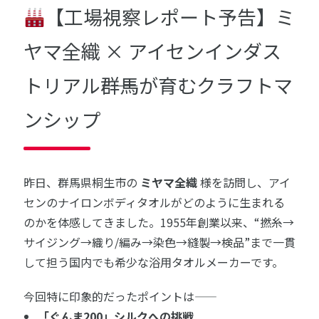
【工場視察レポート予告】ミ
ヤマ全織 × アイセンインダス
トリアル――群馬が育むクラフトマ
ンシップ
昨日、群馬県桐生市の
ミヤマ全織
様を訪問し、アイ
センのナイロンボディタオルがどのように生まれる
のかを体感してきました。1955年創業以来、“撚糸→
サイジング→織り/編み→染色→縫製→検品”まで一貫
して担う国内でも希少な浴用タオルメーカーです。
今回特に印象的だったポイントは――
「ぐんま200」シルクへの挑戦