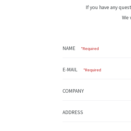
If you have any ques
We w
NAME
*Required
E-MAIL
*Required
COMPANY
ADDRESS