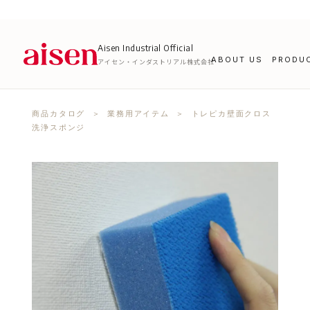
Aisen Industrial Official
ABOUT US
PRODU
アイセン・インダストリアル株式会社
商品カタログ
＞
業務用アイテム
＞ トレピカ壁面クロス
洗浄スポンジ