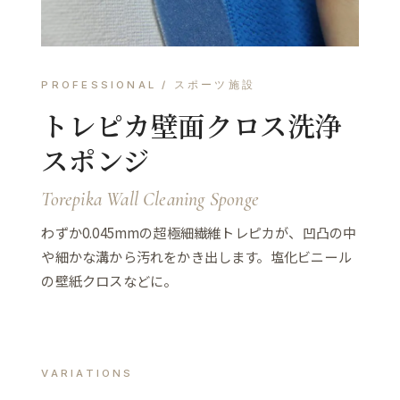
PROFESSIONAL / スポーツ施設
トレピカ壁面クロス洗浄
スポンジ
Torepika Wall Cleaning Sponge
わずか0.045mmの超極細繊維トレピカが、凹凸の中
や細かな溝から汚れをかき出します。塩化ビニール
の壁紙クロスなどに。
VARIATIONS