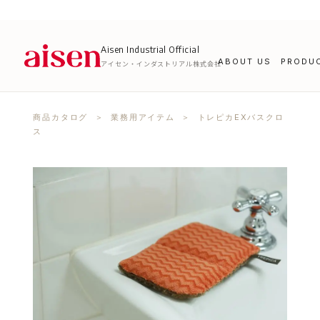
Aisen Industrial Official
ABOUT US
PRODU
アイセン・インダストリアル株式会社
商品カタログ
＞
業務用アイテム
＞ トレピカEXバスクロ
ス