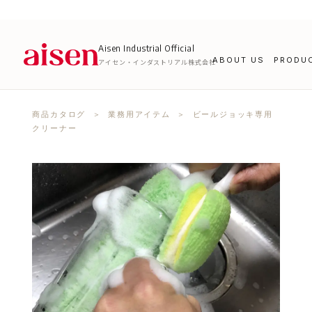
Aisen Industrial Official
ABOUT US
PRODU
アイセン・インダストリアル株式会社
商品カタログ
＞
業務用アイテム
＞ ビールジョッキ専用
クリーナー