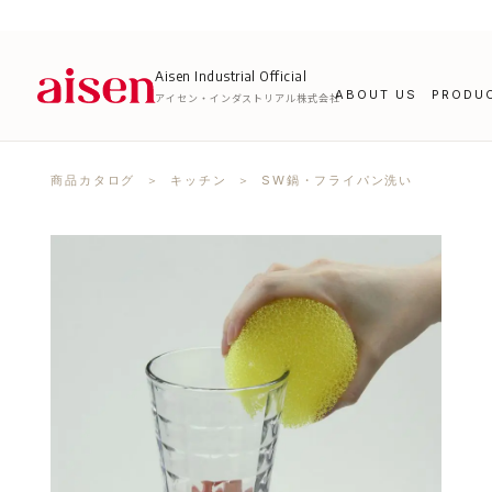
Aisen Industrial Official
ABOUT US
PRODU
アイセン・インダストリアル株式会社
商品カタログ
＞
キッチン
＞ SW鍋・フライパン洗い