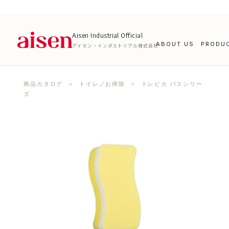
Aisen Industrial Official
ABOUT US
PRODU
アイセン・インダストリアル株式会社
商品カタログ
＞
トイレ／お掃除
＞ トレピカ バスシリー
ズ