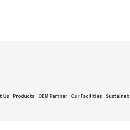
t Us
Products
OEM Partner
Our Facilities
Sustainabi