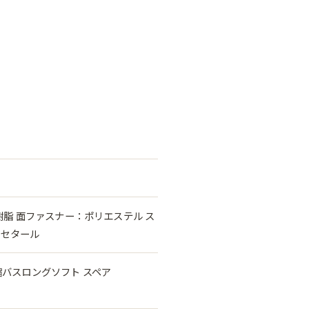
樹脂 面ファスナー：ポリエステル ス
アセタール
伸縮バスロングソフト スペア