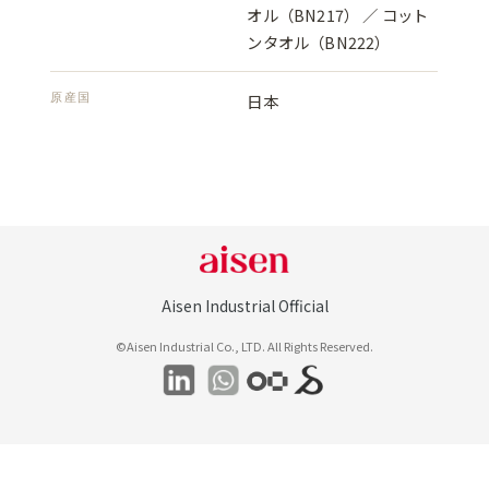
オル（BN217） ／ コット
ンタオル（BN222）
原産国
日本
Aisen Industrial Official
©Aisen Industrial Co., LTD. All Rights Reserved.